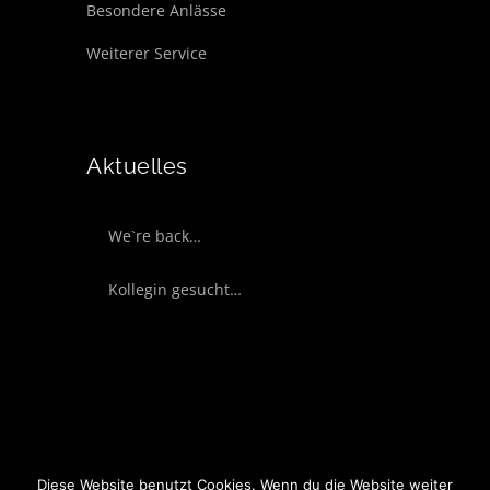
Besondere Anlässe
Weiterer Service
Aktuelles
We`re back…
Kollegin gesucht…
Copyright © 2017 Salon Paa - Design by
Diese Website benutzt Cookies. Wenn du die Website weiter
e MediaConcept
. All rights reserved