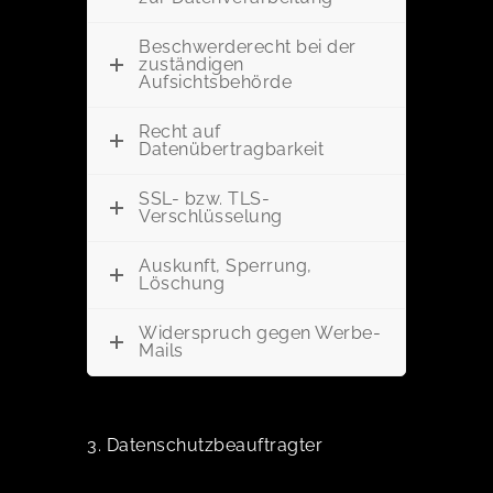
Beschwerderecht bei der
zuständigen
Aufsichtsbehörde
Recht auf
Datenübertragbarkeit
SSL- bzw. TLS-
Verschlüsselung
Auskunft, Sperrung,
Löschung
Widerspruch gegen Werbe-
Mails
3. Datenschutzbeauftragter